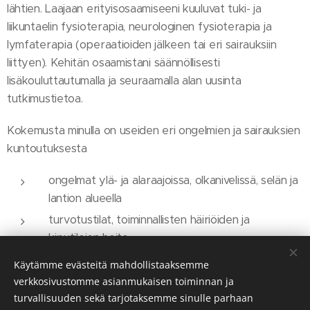
lähtien. Laajaan erityisosaamiseeni kuuluvat tuki- ja
liikuntaelin fysioterapia, neurologinen fysioterapia ja
lymfaterapia (operaatioiden jälkeen tai eri sairauksiin
liittyen). Kehitän osaamistani säännöllisesti
lisäkouluttautumalla ja seuraamalla alan uusinta
tutkimustietoa.
Kokemusta minulla on useiden eri ongelmien ja sairauksien
kuntoutuksesta
ongelmat ylä- ja alaraajoissa, olkanivelissä, selän ja
lantion alueella
turvotustilat, toiminnallisten häiriöiden ja
kiputilojen hoito
kävelyyn liittyvät ongelmat
Käytämme evästeitä mahdollistaaksemme
leikkausten jälkeinen kuntoutus
verkkosivustomme asianmukaisen toiminnan ja
turvallisuuden sekä tarjotaksemme sinulle parhaan
fascia ongelmat