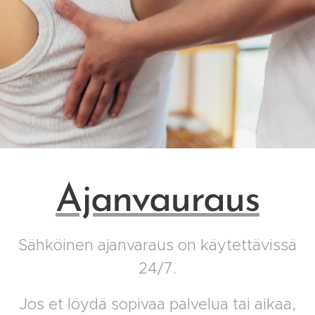
Ajanvauraus
Sähköinen ajanvaraus on käytettävissä
24/7.
Jos et löydä sopivaa palvelua tai aikaa,